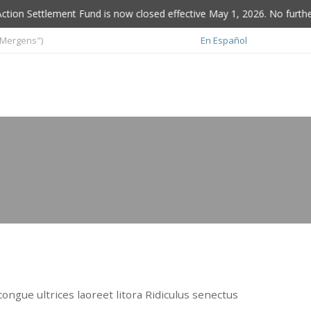
n Settlement Fund is now closed effective May 1, 2026. No further cl
"Mergens")
En Español
FAQs
Class Counsel
Contact Us
ongue ultrices laoreet litora Ridiculus senectus