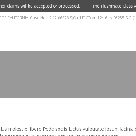
claims will be accepted or processed.
The Flushmate Class Actio
F CALIFORNIA. Case Nos. 2:12-06878-SJO ("UDC") and 2:16-cv-05255-SJO (
n
Home
Claim Forms
Court Documents
us molestie libero Pede sociis luctus vulputate ipsum lacinia c