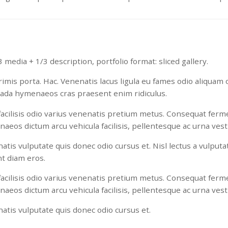
 media + 1/3 description, portfolio format: sliced gallery.
mis porta. Hac. Venenatis lacus ligula eu fames odio aliquam o
ada hymenaeos cras praesent enim ridiculus.
 facilisis odio varius venenatis pretium metus. Consequat fer
naeos dictum arcu vehicula facilisis, pellentesque ac urna ves
tis vulputate quis donec odio cursus et. Nisl lectus a vulputat
t diam eros.
 facilisis odio varius venenatis pretium metus. Consequat fer
naeos dictum arcu vehicula facilisis, pellentesque ac urna ves
atis vulputate quis donec odio cursus et.