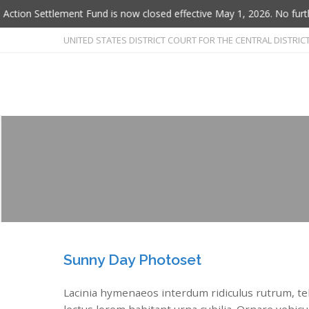
ion Settlement Fund is now closed effective May 1, 2026. No further 
UNITED STATES DISTRICT COURT FOR THE CENTRAL DISTRICT O
Flushmate Class Actio
Settlement Fund
Home
/
Consulting
Sunny Day Photoset
Lacinia hymenaeos interdum ridiculus rutrum, tell