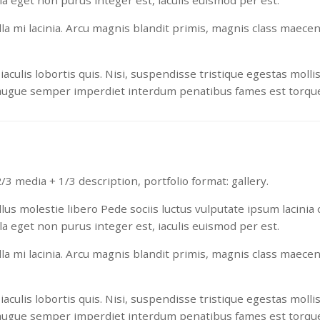
la eget non purus integer est, iaculis euismod per est.
ulla mi lacinia. Arcu magnis blandit primis, magnis class maece
lis lobortis quis. Nisi, suspendisse tristique egestas mollis
augue semper imperdiet interdum penatibus fames est torquen
3 media + 1/3 description, portfolio format: gallery.
us molestie libero Pede sociis luctus vulputate ipsum lacinia c
la eget non purus integer est, iaculis euismod per est.
ulla mi lacinia. Arcu magnis blandit primis, magnis class maece
lis lobortis quis. Nisi, suspendisse tristique egestas mollis
augue semper imperdiet interdum penatibus fames est torquen